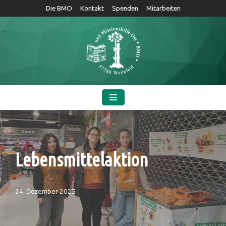
Die BMO
Kontakt
Spenden
Mitarbeiten
Zum
Inhalt
springen
Lebensmittelaktion
24. Dezember 2025