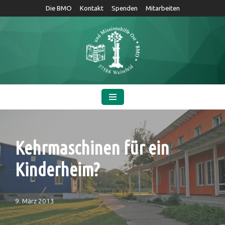
Die BMO
Kontakt
Spenden
Mitarbeiten
Zum
Inhalt
springen
Kehrmaschinen für ein
Kinderheim?
9. März 2013